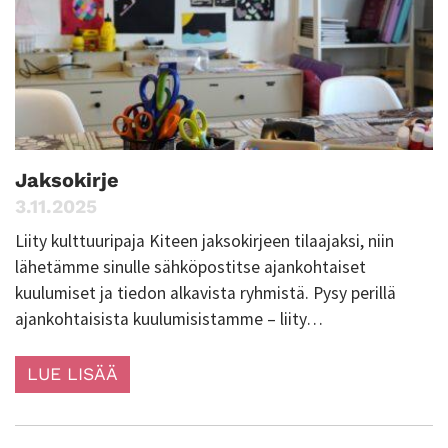
Jaksokirje
3.11.2025
Liity kulttuuripaja Kiteen jaksokirjeen tilaajaksi, niin
lähetämme sinulle sähköpostitse ajankohtaiset
kuulumiset ja tiedon alkavista ryhmistä. Pysy perillä
ajankohtaisista kuulumisistamme – liity…
LUE LISÄÄ