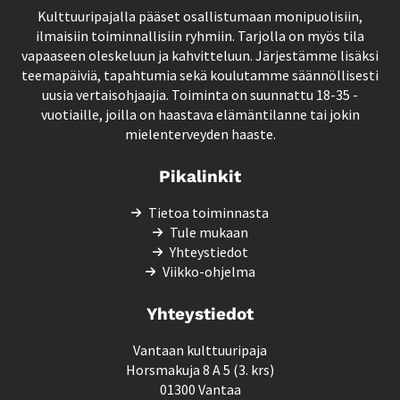
Kulttuuripajalla pääset osallistumaan monipuolisiin,
ilmaisiin toiminnallisiin ryhmiin. Tarjolla on myös tila
vapaaseen oleskeluun ja kahvitteluun. Järjestämme lisäksi
teemapäiviä, tapahtumia sekä koulutamme säännöllisesti
uusia vertaisohjaajia. Toiminta on suunnattu 18-35 -
vuotiaille, joilla on haastava elämäntilanne tai jokin
mielenterveyden haaste.
Pikalinkit
Tietoa toiminnasta
Tule mukaan
Yhteystiedot
Viikko-ohjelma
Yhteystiedot
Vantaan kulttuuripaja
Horsmakuja 8 A 5 (3. krs)
01300 Vantaa